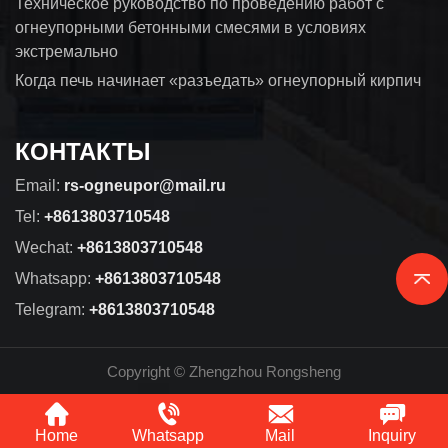
Техническое руководство по проведению работ с
огнеупорными бетонными смесями в условиях
экстремально
Когда печь начинает «разъедать» огнеупорный кирпич
КОНТАКТЫ
Email:
rs-ogneupor@mail.ru
Tel:
+8613803710548
Wechat:
+8613803710548
Whatsapp:
+8613803710548
Telegram:
+8613803710548
Copyright © Zhengzhou Rongsheng
Home
Whatsapp
Mail
Inquiry