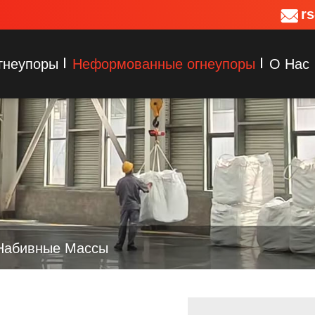
r
гнеупоры
Неформованные огнеупоры
О Нас
Набивные Массы