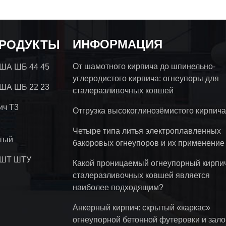
ИНФОРМАЦИЯ
ПРОДУКТЫ
От шамотного кирпича до шпинельно-
 ША ШБ 44 45
углеродистого кирпича: огнеупоры для
 ША ШБ 22 23
сталеразливочных ковшей
ич Т3
Отгрузка высокоглинозёмистого кирпича
Четыре типа литья электроплавленных
тый
бакоровых огнеупоров и их применение
 ШТ ШТУ
Какой проницаемый огнеупорный кирпи
сталеразливочных ковшей является
наиболее подходящим?
Анкерный кирпич: скрытый «каркас»
огнеупорной бетонной футеровки и зало