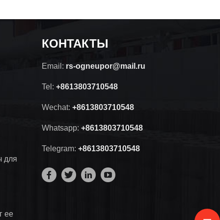
КОНТАКТЫ
Email:
rs-ogneupor@mail.ru
Tel:
+8613803710548
Wechat:
+8613803710548
Whatsapp:
+8613803710548
Telegram:
+8613803710548
ч для
г ее