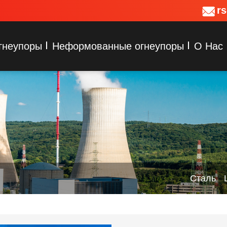
r
гнеупоры
Неформованные огнеупоры
О Нас
Сталь