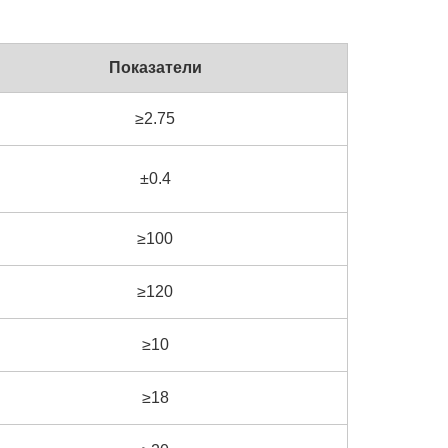
Показатели
≥2.75
±0.4
≥100
≥120
≥10
≥18