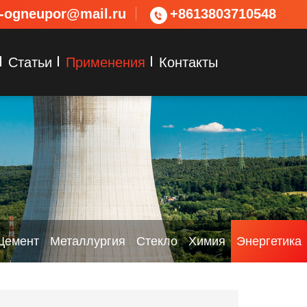
s-ogneupor@mail.ru
+8613803710548
Статьи
Применения
Контакты
Цемент
Металлургия
Стекло
Химия
Энергетика