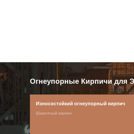
Огнеупорные Кирпичи для Э
Износостойкий огнеупорный кирпич
Шамотный кирпич