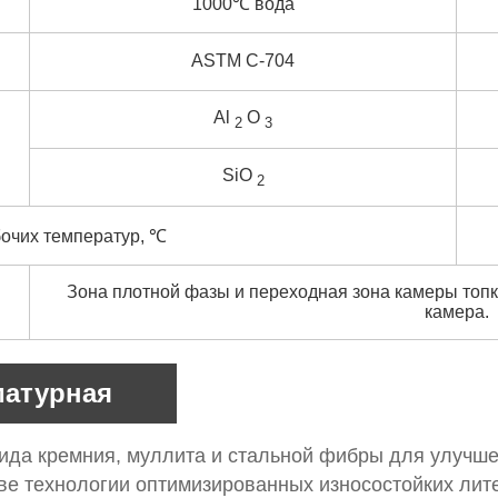
1000℃ вода
ASTM C-704
Al
O
2
3
SiO
2
очих температур, ℃
Зона плотной фазы и переходная зона камеры топки
камера.
матурная
ида кремния, муллита и стальной фибры для улучше
ве технологии оптимизированных износостойких лит