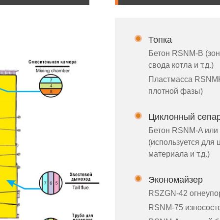
Топка
Бетон RSNM-B (зон
свода котла и т.д.)
Пластмасса RSNMK
плотной фазы)
Циклонный сепа
Бетон RSNM-A или 
(используется для 
материала и т.д.)
Экономайзер
RSZGN-42 огнеупо
RSNM-75 износосто