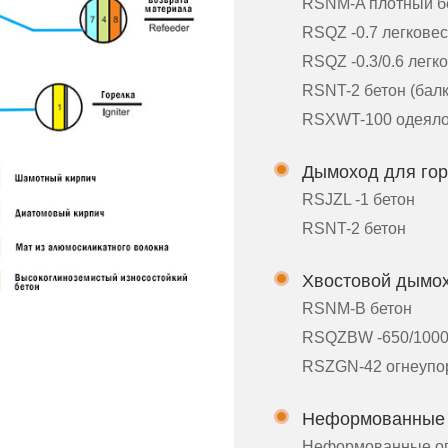
RSNM-A плотный б
RSQZ -0.7 легкове
RSQZ -0.3/0.6 лег
RSNT-2 бетон (бал
RSXWT-100 одеяло 
Дымоход для гор
RSJZL -1 бетон
RSNT-2 бетон
Хвостовой дымо
RSNM-B бетон
RSQZBW -650/1000
RSZGN-42 огнеупо
Неформованные 
Неформованные ог