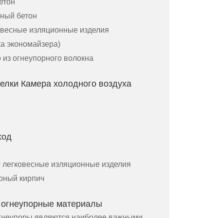
етон
сный бетон
ковесные изляционные изделия
ка экономайзера)
из огнеупорного волокна
елки Камера холодного воздуха
ход
 легковесные изляционные изделия
рный кирпич
огнеупорные материалы
неупоры являются наиболее важными