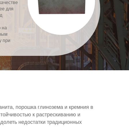
качестве
ее для
д
 на
ьным
у при
анита, порошка глинозема и кремния в
стойчивостью к растрескиванию и
одолеть недостатки традиционных