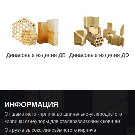
Динасовые изделия ДВ
Динасовые изделия ДЭ
ИНФОРМАЦИЯ
От шамотного кирпича до шпинельно-углеродистого
кирпича: огнеупоры для сталеразливочных ковшей
Отгрузка высокоглинозёмистого кирпича