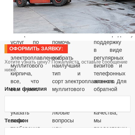
проектов.
разработке
технических
миру.
Мы
новых
рекомендаций,
предлагаем
продуктов.
и
полный
Поэтому
обеспечиваем
спектр
RS может
послепродажну
услуг по
помочь
поддержку
ОФОРМИТЬ ЗАЯВКУ:
экспорту
вам
в виде
электроплавленого
выбрать
регулярных
Хотите узнать цену? Пожалуйста, оставьте сообщение
муллитового
наилучший
визитов и
ниже.
кирпича,
тип и
телефонных
все, что
сорт электроплавленого
звонков. Для
вам нужно
муллитового
обратной
сделать,
кирпича и
связи с
это
решить
проблемами
указать
любые
качества,
ваши
вопросы
мы
требования
или
предоставим