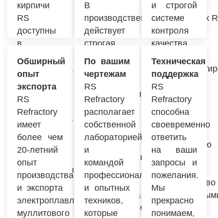
кирпичи
В
и строгой
RS
производственных площадках 
системе
доступны
действует
контроля
в
строгая
качества,
различных
система
Мы
Обширный
По вашим
Техническая
применениях,
контроля
можем гарантир
опыт
чертежам
поддержка
размерах
качества
стабильные
экспорта
RS
RS
и формах.
электроплавленого
поставки.
RS
Refractory
Refractory
RS может
муллитового
RS также
Refractory
располагает
способна
предоставить
кирпича.
имеет
имеет
собственной
своевременно
различные
Завод
сильную
более чем
лабораторией
ответить
материалы
принимает
логистическую
20-летний
и
на ваши
для
интеллектуальную
сеть и
опыт
командой
запросы и
удовлетворения
полностью
хорошее
производства
профессиональных
пожелания.
ваших
автолинию
сотрудничество
и экспорта
и опытных
Мы
требований
производства.
с транспортным
электроплавленого
техников,
прекрасно
к
Использование
компаниями,
муллитового
которые
понимаем,