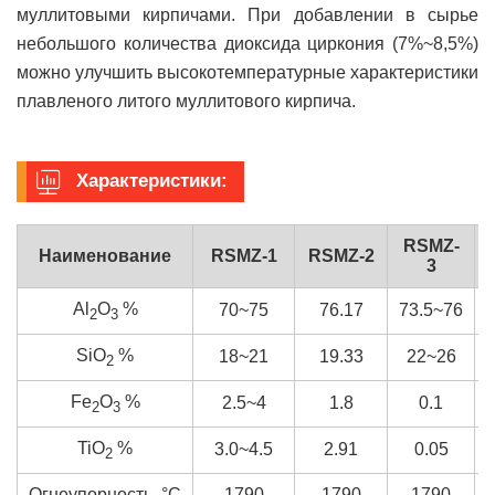
муллитовыми кирпичами. При добавлении в сырье
небольшого количества диоксида циркония (7%~8,5%)
можно улучшить высокотемпературные характеристики
плавленого литого муллитового кирпича.
Характеристики:
RSMZ-
Наименование
RSMZ-1
RSMZ-2
3
Al
O
%
70~75
76.17
73.5~76
2
3
SiO
%
18~21
19.33
22~26
2
Fe
O
%
2.5~4
1.8
0.1
2
3
TiO
%
3.0~4.5
2.91
0.05
2
Огнеупорность, °C
1790
1790
1790