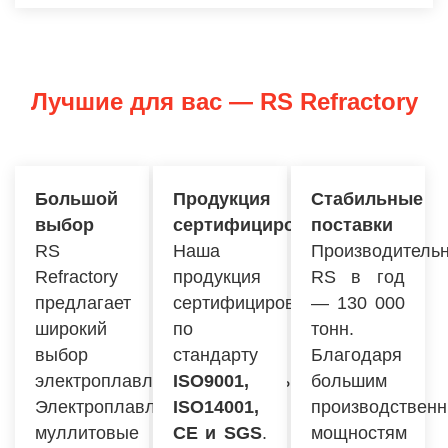
Лучшие для вас — RS Refractory
Большой
Продукция
Стабильные
выбор
сертифицирована
поставки
RS
Наша
Производительн
Refractory
продукция
RS в год
предлагает
сертифицирована
— 130 000
широкий
по
тонн.
выбор
стандарту
Благодаря
электроплавленых муллитовых кирпичей.
ISO9001,
большим
Электроплавленые
ISO14001,
производствен
муллитовые
CE и SGS
.
мощностям