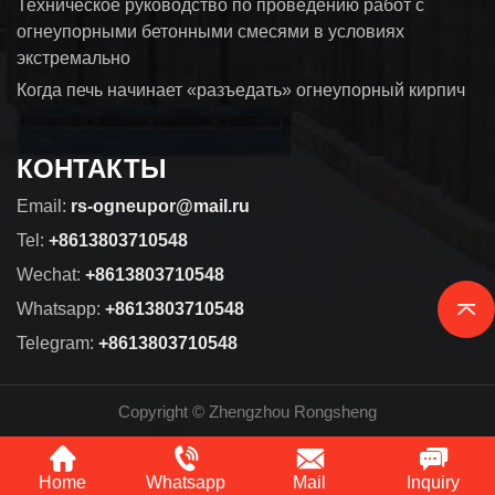
Техническое руководство по проведению работ с
огнеупорными бетонными смесями в условиях
экстремально
Когда печь начинает «разъедать» огнеупорный кирпич
КОНТАКТЫ
Email:
rs-ogneupor@mail.ru
Tel:
+8613803710548
Wechat:
+8613803710548
Whatsapp:
+8613803710548
Telegram:
+8613803710548
Copyright © Zhengzhou Rongsheng
Home
Whatsapp
Mail
Inquiry