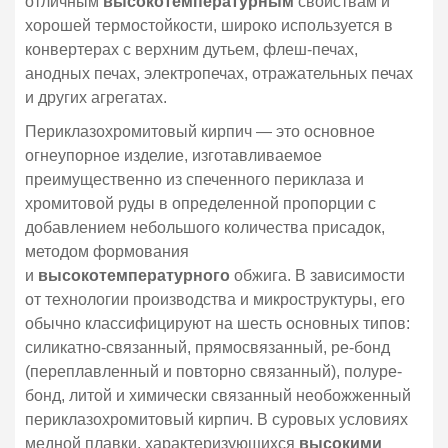
отличным
высокотемпературным
свойствам и
хорошей термостойкости, широко используется в
конвертерах с верхним дутьем, флеш-печах,
анодных печах, электропечах, отражательных печах
и других агрегатах.
Периклазохромитовый кирпич — это основное
огнеупорное изделие, изготавливаемое
преимущественно из спеченного периклаза и
хромитовой руды в определенной пропорции с
добавлением небольшого количества присадок,
методом формования
и
высокотемпературного
обжига. В зависимости
от технологии производства и микроструктуры, его
обычно классифицируют на шесть основных типов:
силикатно-связанный, прямосвязанный, ре-бонд
(переплавленный и повторно связанный), полуре-
бонд, литой и химически связанный необожженный
периклазохромитовый кирпич. В суровых условиях
медной плавки, характеризующихся
высокими