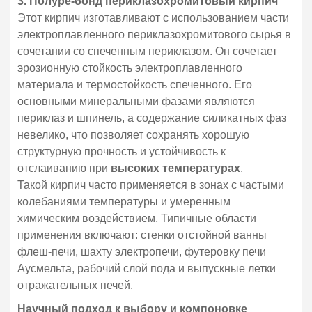
3. Полуре-бонд периклазохромитовый кирпич
Этот кирпич изготавливают с использованием части
электроплавленного периклазохромитового сырья в
сочетании со спеченным периклазом. Он сочетает
эрозионную стойкость электроплавленного
материала и термостойкость спеченного. Его
основными минеральными фазами являются
периклаз и шпинель, а содержание силикатных фаз
невелико, что позволяет сохранять хорошую
структурную прочность и устойчивость к
отслаиванию при
высоких температурах
.
Такой кирпич часто применяется в зонах с частыми
колебаниями температуры и умеренным
химическим воздействием. Типичные области
применения включают: стенки отстойной ванны
флеш-печи, шахту электропечи, футеровку печи
Аусмельта, рабочий слой пода и выпускные летки
отражательных печей.
Научный подход к выбору и компоновке