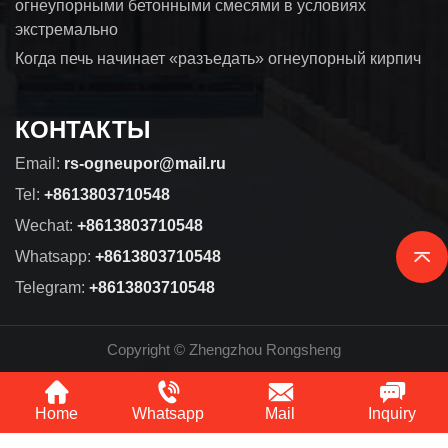
огнеупорными бетонными смесями в условиях
экстремально
Когда печь начинает «разъедать» огнеупорный кирпич
КОНТАКТЫ
Email:
rs-ogneupor@mail.ru
Tel:
+8613803710548
Wechat:
+8613803710548
Whatsapp:
+8613803710548
Telegram:
+8613803710548
Copyright © Zhengzhou Rongsheng
Home
Whatsapp
Mail
Inquiry