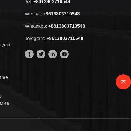
Tel:
+8613803710548
Wechat:
+8613803710548
Whatsapp:
+8613803710548
Telegram:
+8613803710548
ч для
г ее
ю
ми в