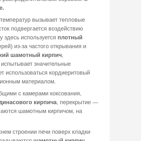
е.
 температур вызывает тепловые
сток подвергается воздействию
му здесь используется
плотный
рей) из-за частого открывания и
кий шамотный кирпич
,
я испытывает значительные
ет использоваться кордиеритовый
ционным материалом.
общими с камерами коксования,
динасового кирпича
, перекрытие —
ваются шамотным кирпичом, на
хнем строении печи поверх кладки
укладываются
шамотный кирпич,