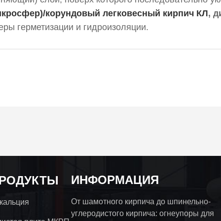
икросфер)/корундовый легковесный кирпич КЛ
, 
еры герметизации и гидроизоляции.
ИНФОРМАЦИЯ
ПРОДУКТЫ
От шамотного кирпича до шпинельно-
 кальция
углеродистого кирпича: огнеупоры для