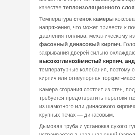
качестве
теплоизоляционного слоя
Температура
стенок камеры
коксова
напряжения, что может привести к п
давления топлива, механическому из
фасонный динасовый кирпич.
Голо
закрывания дверей сильно охлаждаю
высокоглинозёмистый кирпич
,
анд
температурные колебания, поэтому о
кирпич или огнеупорная торкрет-мас
Камера сгорания состоит из стен, п
требуется предотвратить перетоки га
из шамотного или динасового кирпи
крупных печах — динасовым.
Дымовая труба и установка сухого т
устраивается выравнивающий (запол