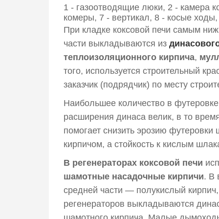
1 - газоотводящие люки, 2 - камера ко
комеры, 7 - вертикал, 8 - косые ходы,
При кладке коксовой печи самым ниж
части выкладываются из
динасового
теплоизоляционного кирпича
,
мул
того, используется строительный кра
заказчик (подрядчик) по месту строит
Наибольшее количество в футеровке
расширения динаса велик, в то врем
помогает снизить эрозию футеровки
кирпичом, а стойкость к кислым шлак
В регенераторах коксовой печи
исп
шамотные насадочные кирпичи
. В
средней части — полукислый кирпич,
регенераторов выкладываются динас
шамотного кирпича. Малые дымоходы