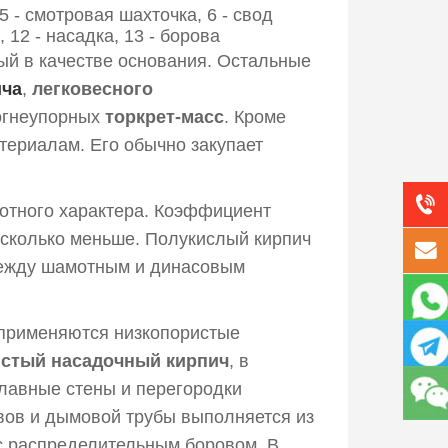
5 - смотровая шахточка, 6 - свод
, 12 - насадка, 13 - борова
ый в качестве основания. Остальные
ича
,
легковесного
 огнеупорных
торкрет-масс
. Кроме
атериалам. Его обычно закупает
отного характера. Коэффициент
есколько меньше. Полукислый кирпич
между шамотным и динасовым
 применяются низкопористые
истый насадочный кирпич
, в
лавные стены и перегородки
ов и дымовой трубы выполняется из
с распределительным боровом. В