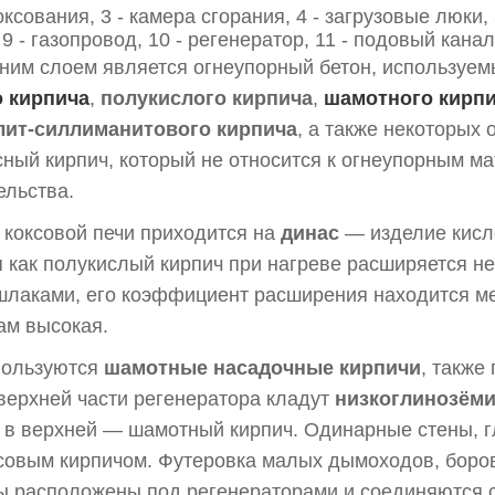
ксования, 3 - камера сгорания, 4 - загрузовые люки, 
 9 - газопровод, 10 - регенератор, 11 - подовый канал
ним слоем является огнеупорный бетон, используем
 кирпича
,
полукислого кирпича
,
шамотного кирп
лит-силлиманитового кирпича
, а также некоторых
сный кирпич, который не относится к огнеупорным м
ельства.
 коксовой печи приходится на
динас
— изделие кисл
я как полукислый кирпич при нагреве расширяется н
 шлаками, его коэффициент расширения находится 
ам высокая.
ользуются
шамотные насадочные кирпичи
, также
 верхней части регенератора кладут
низкоглинозём
 в верхней — шамотный кирпич. Одинарные стены, г
овым кирпичом. Футеровка малых дымоходов, боров
 расположены под регенераторами и соединяются 