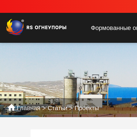
Формованные о
Главная
>
Статьи
>
Проекты