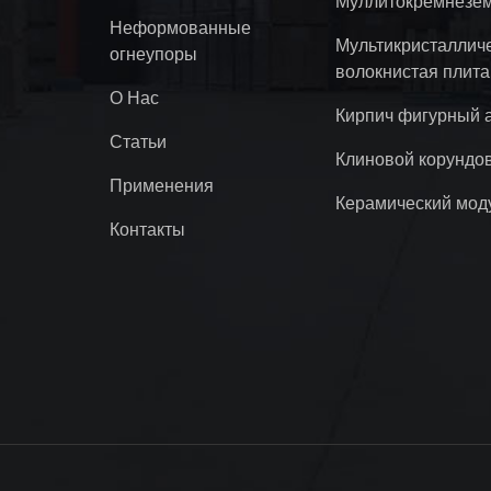
Муллитокремнезем
Неформованные
Мультикристаллич
огнеупоры
волокнистая плита
О Нас
Кирпич фигурный 
Статьи
Клиновой корундо
Применения
Керамический мод
Контакты