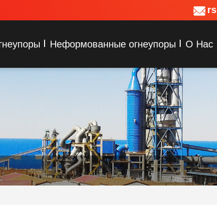
r
гнеупоры
Неформованные огнеупоры
О Нас