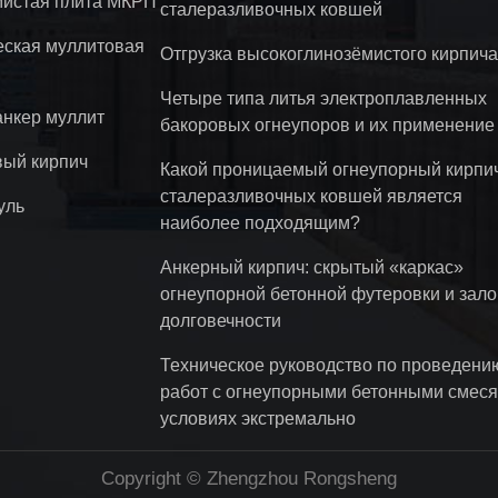
истая плита МКРП
сталеразливочных ковшей
еская муллитовая
Отгрузка высокоглинозёмистого кирпича
Четыре типа литья электроплавленных
анкер муллит
бакоровых огнеупоров и их применение
вый кирпич
Какой проницаемый огнеупорный кирпи
сталеразливочных ковшей является
уль
наиболее подходящим?
Анкерный кирпич: скрытый «каркас»
огнеупорной бетонной футеровки и зало
долговечности
Техническое руководство по проведени
работ с огнеупорными бетонными смеся
условиях экстремально
Copyright © Zhengzhou Rongsheng