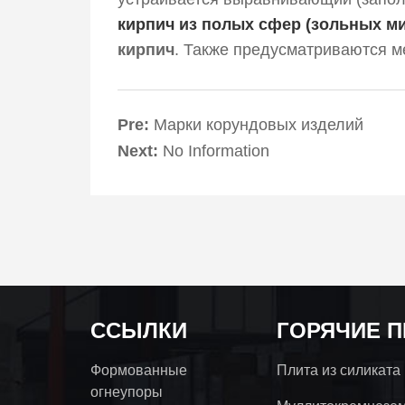
кирпич из полых сфер (зольных м
кирпич
. Также предусматриваются м
Pre:
Марки корундовых изделий
Next:
No Information
ССЫЛКИ
ГОРЯЧИЕ 
Формованные
Плита из силиката
огнеупоры