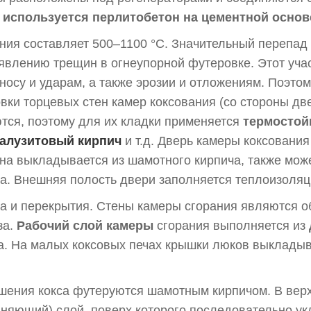
 используется перлитобетон на цементной основ
ния составляет 500–1100 °C. Значительный перепад
оявлению трещин в огнеупорной футеровке. Этот уча
носу и ударам, а также эрозии и отложениям. Поэто
вки торцевых стен камер коксования (со стороны две
тся, поэтому для их кладки применяется
термостой
алузитовый кирпич
и т.д. Дверь камеры коксовани
на выкладывается из шамотного кирпича, также мож
са. Внешняя полость двери заполняется теплоизоля
ода и перекрытия. Стены камеры сгорания являются 
за.
Рабочий слой камеры
сгорания выполняется из
ча. На малых коксовых печах крышки люков выклады
ушения кокса футеруются шамотным кирпичом. В вер
няющий) слой, поверх которого последовательно 