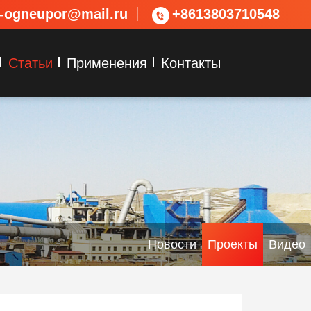
s-ogneupor@mail.ru
+8613803710548
Статьи
Применения
Контакты
Новости
Проекты
Видео